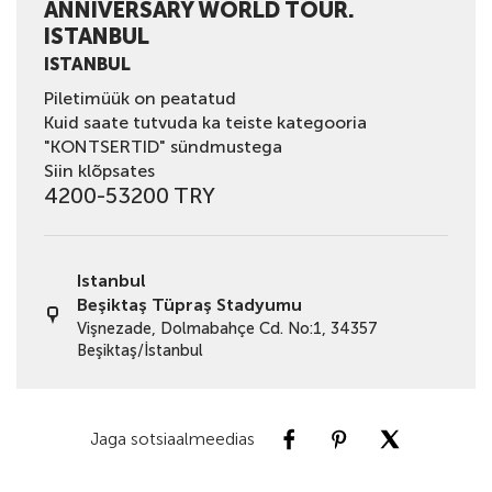
ANNIVERSARY WORLD TOUR.
ISTANBUL
ISTANBUL
Piletimüük on peatatud
Kuid saate tutvuda ka teiste kategooria
"KONTSERTID" sündmustega
Siin klõpsates
4200-53200 TRY
Istanbul
Beşiktaş Tüpraş Stadyumu
Vişnezade, Dolmabahçe Cd. No:1, 34357
Beşiktaş/İstanbul
Jaga sotsiaalmeedias