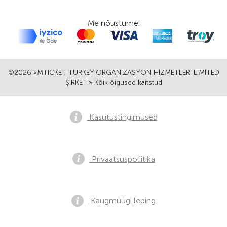
Me nõustume:
©2026 «MTICKET TURKEY ORGANİZASYON HİZMETLERİ LİMİTED
ŞİRKETİ» Kõik õigused kaitstud
Kasutustingimused
Privaatsuspoliitika
Kaugmüügi leping