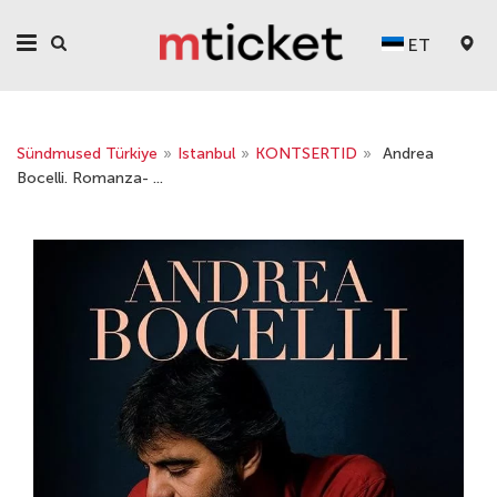
ET
Sündmused Türkiye
»
Istanbul
»
KONTSERTID
»
Andrea
Bocelli. Romanza- ...