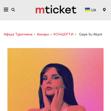
UA
Афіша Туреччина
»
Анкара
»
КОНЦЕРТИ
»
Gaye Su Akyol