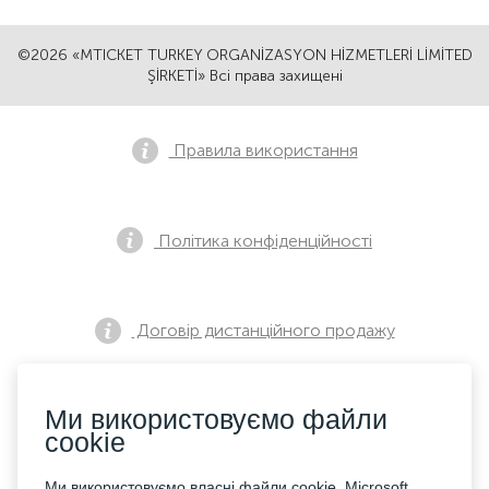
©2026 «MTICKET TURKEY ORGANİZASYON HİZMETLERİ LİMİTED
ŞİRKETİ» Всі права захищені
Правила використання
Політика конфіденційності
Договір дистанційного продажу
Ми використовуємо файли
Повідомлення про попередній продаж
cookie
Ми використовуємо власні файли cookie, Microsoft