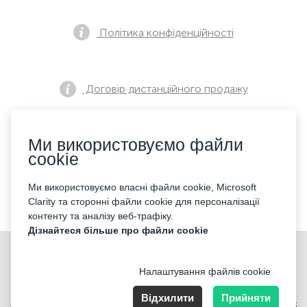
Політика конфіденційності
Договір дистанційного продажу
Ми використовуємо файли
Повідомлення про попередній продаж
cookie
Ми використовуємо власні файли cookie, Microsoft
Контакти
Clarity та сторонні файли cookie для персоналізації
контенту та аналізу веб-трафіку.
Дізнайтеся більше про файли cookie
Налаштування файлів cookie
Відхилити
Прийняти
Merkez Mahallesi Abide-i Hürriyet cd Sibel ap No 161 Kat 2 Daire 3