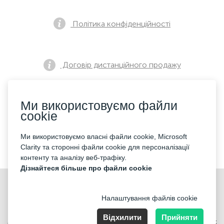
Політика конфіденційності
Договір дистанційного продажу
Ми використовуємо файли
Повідомлення про попередній продаж
cookie
Ми використовуємо власні файли cookie, Microsoft
Контакти
Clarity та сторонні файли cookie для персоналізації
контенту та аналізу веб-трафіку.
Дізнайтеся більше про файли cookie
Налаштування файлів cookie
Відхилити
Прийняти
Merkez Mahallesi Abide-i Hürriyet cd Sibel ap No 161 Kat 2 Daire 3