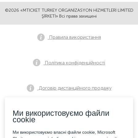
©2026 «MTICKET TURKEY ORGANİZASYON HİZMETLERİ LİMİTED
ŞİRKETİ» Всі права захищені
Правила використання
Політика конфіденційності
Договір дистанційного продажу
Ми використовуємо файли
Повідомлення про попередній продаж
cookie
Ми використовуємо власні файли cookie, Microsoft