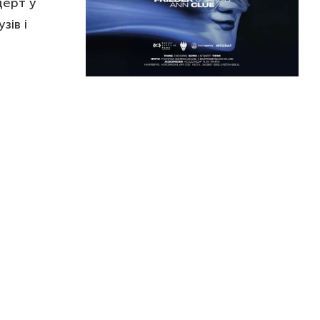
церт у
зів і