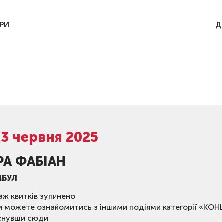
РИ
Д
13 червня 2025
РА ФАБІАН
МБУЛ
ж квитків зупинено
и можете ознайомитись з іншими подіями категорії «КО
снувши сюди