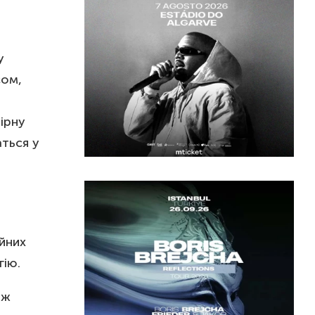
у
сом,
ірну
ться у
ійних
гію.
ож