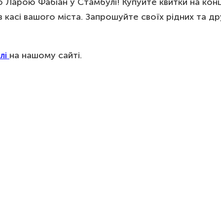
ю Ларою Фабіан у Стамбулі! Купуйте квитки на кон
касі вашого міста. Запрошуйте своїх рідних та дру
лі
на нашому сайті.