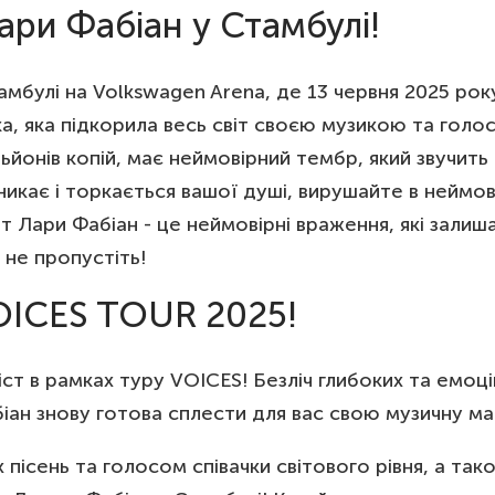
ри Фабіан у Стамбулі!
мбулі на Volkswagen Arena, де 13 червня 2025 рок
а, яка підкорила весь світ своєю музикою та голо
льйонів копій, має неймовірний тембр, який звучить
никає і торкається вашої душі, вирушайте в неймов
Лари Фабіан - це неймовірні враження, які залиша
 не пропустіть!
VOICES TOUR 2025!
іст в рамках туру VOICES! Безліч глибоких та емоц
ан знову готова сплести для вас свою музичну ма
сень та голосом співачки світового рівня, а так