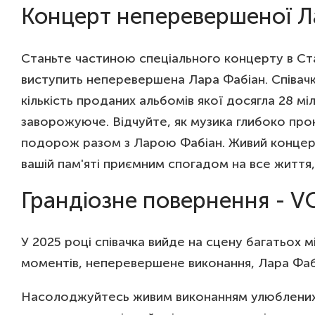
Концерт неперевершеної Ла
Станьте частиною спеціального концерту в Ста
виступить неперевершена Лара Фабіан. Співачк
кількість проданих альбомів якої досягла 28 мі
заворожуюче. Відчуйте, як музика глибоко про
подорож разом з Ларою Фабіан. Живий концерт 
вашій пам'яті приємним спогадом на все життя,
Грандіозне повернення - 
У 2025 році співачка вийде на сцену багатьох м
моментів, неперевершене виконання, Лара Фабі
Насолоджуйтесь живим виконанням улюблених пі