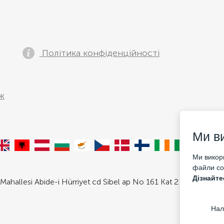
Політика конфіденційності
ж
Ми в
Ми викори
файли coo
Дізнайте
Mahallesi Abide-i Hürriyet cd Sibel ap No 161 Kat 2 Daire 3 Şişli/
Нал