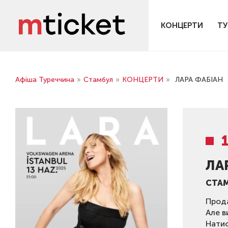
КОНЦЕРТИ
ТУ
Афіша Туреччина
»
Стамбул
»
КОНЦЕРТИ
»
ЛАРА ФАБІАН
ЛА
СТА
Прода
Але в
Нати