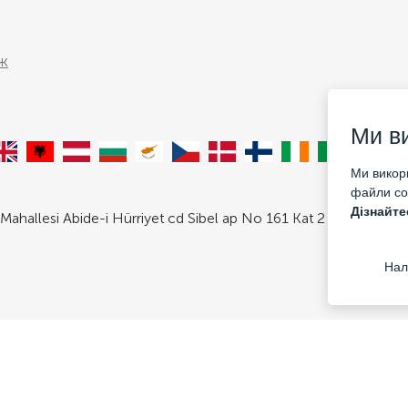
ж
Ми в
Ми викори
файли coo
Дізнайте
Mahallesi Abide-i Hürriyet cd Sibel ap No 161 Kat 2 Daire 3 Şişli/
Нал