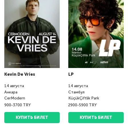
Kevin De Vries
LP
14
августа
14
августа
Анкара
Стамбул
CerModern
KüçükÇiftlik Park
900-3700 TRY
2900-5900 TRY
КУПИТЬ БИЛЕТ
КУПИТЬ БИЛЕТ