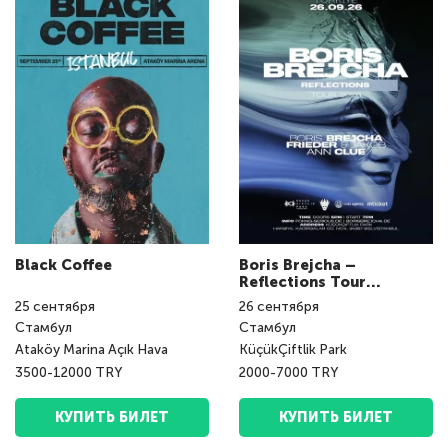
Black Coffee
Boris Brejcha –
Reflections Tour
(Istanbul)
25
сентября
26
сентября
Стамбул
Стамбул
Ataköy Marina Açık Hava
KüçükÇiftlik Park
3500-12000 TRY
2000-7000 TRY
КУПИТЬ БИЛЕТ
КУПИТЬ БИЛЕТ