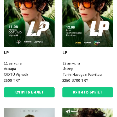
LP
LP
11
августа
12
августа
Анкара
Измир
ODTÜ Vişnelik
Tarihi Havagazı Fabrikası
2500 TRY
2250-3700 TRY
КУПИТЬ БИЛЕТ
КУПИТЬ БИЛЕТ