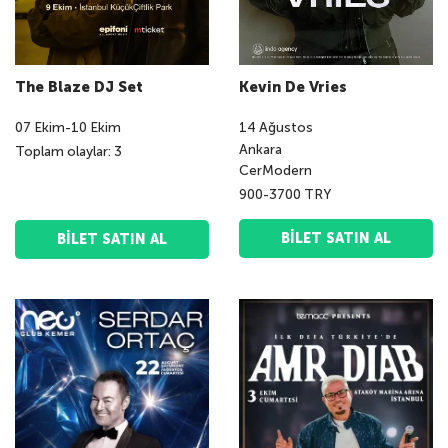
The Blaze DJ Set
Kevin De Vries
07
Ekim
-
10
Ekim
14
Ağustos
Ankara
Toplam olaylar: 3
CerModern
900-3700 TRY
BILET SATIN AL
BILET SATIN AL