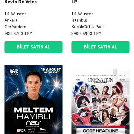
Kevin De Vries
LP
14
Ağustos
14
Ağustos
Ankara
İstanbul
CerModern
KüçükÇiftlik Park
900-3700 TRY
2900-5900 TRY
BILET SATIN AL
BILET SATIN AL