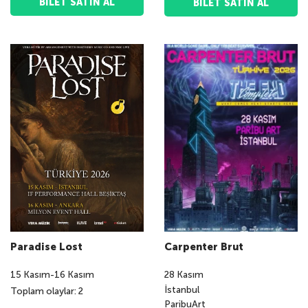
BILET SATIN AL
BILET SATIN AL
Paradise Lost
Carpenter Brut
15
Kasım
-
16
Kasım
28
Kasım
İstanbul
Toplam olaylar: 2
ParibuArt