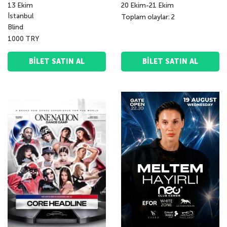
13
Ekim
20
Ekim
-
21
Ekim
İstanbul
Toplam olaylar: 2
Blind
1000 TRY
BILET SATIN AL
BILET SATIN AL