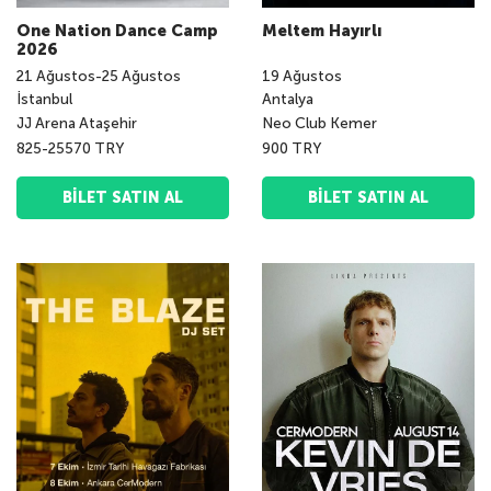
One Nation Dance Camp
Meltem Hayırlı
2026
21
Ağustos
-
25
Ağustos
19
Ağustos
İstanbul
Antalya
JJ Arena Ataşehir
Neo Club Kemer
825-25570 TRY
900 TRY
BILET SATIN AL
BILET SATIN AL