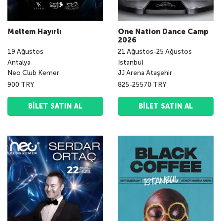
Meltem Hayırlı
One Nation Dance Camp
2026
19
Ağustos
21
Ağustos
-
25
Ağustos
Antalya
İstanbul
Neo Club Kemer
JJ Arena Ataşehir
900 TRY
825-25570 TRY
BILET SATIN AL
BILET SATIN AL