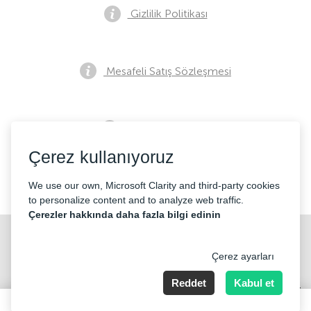
Gizlilik Politikası
Mesafeli Satış Sözleşmesi
Ön Satış Bildirimi
Çerez kullanıyoruz
İletişim
We use our own, Microsoft Clarity and third-party cookies
to personalize content and to analyze web traffic.
Çerezler hakkında daha fazla bilgi edinin
Çerez ayarları
Reddet
Kabul et
Merkez Mahallesi Abide-i Hürriyet cd Sibel ap No 161 Kat 2 Daire 3
Şişli/İstanbul
1507 TRY