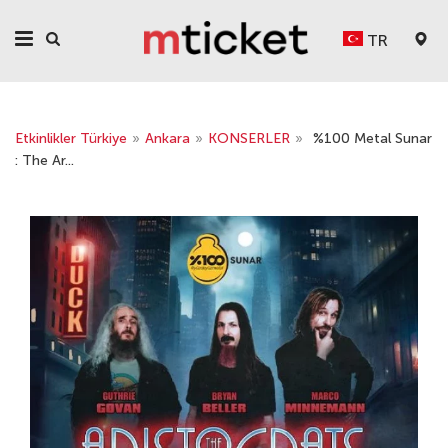
TR
Etkinlikler Türkiye
»
Ankara
»
KONSERLER
»
%100 Metal Sunar
: The Ar...