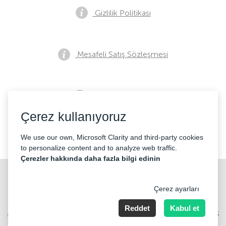
Gizlilik Politikası
Mesafeli Satış Sözleşmesi
Ön Satış Bildirimi
Çerez kullanıyoruz
İletişim
We use our own, Microsoft Clarity and third-party cookies
to personalize content and to analyze web traffic.
Çerezler hakkında daha fazla bilgi edinin
Çerez ayarları
Reddet
Kabul et
Merkez Mahallesi Abide-i Hürriyet cd Sibel ap No 161 Kat 2 Daire 3
Şişli/İstanbul