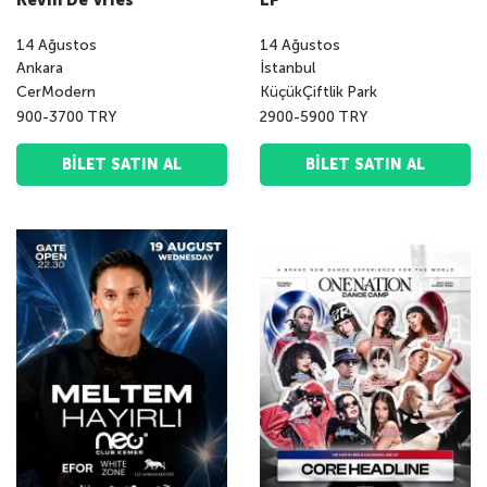
Kevin De Vries
LP
14
Ağustos
14
Ağustos
Ankara
İstanbul
CerModern
KüçükÇiftlik Park
900-3700 TRY
2900-5900 TRY
BILET SATIN AL
BILET SATIN AL