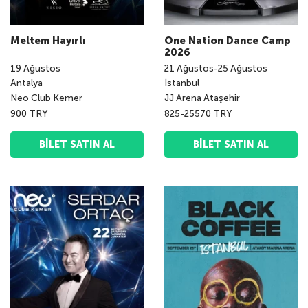
Meltem Hayırlı
One Nation Dance Camp
2026
19
Ağustos
21
Ağustos
-
25
Ağustos
Antalya
İstanbul
Neo Club Kemer
JJ Arena Ataşehir
900 TRY
825-25570 TRY
BILET SATIN AL
BILET SATIN AL