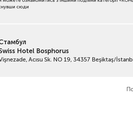
и можете ознайомитись з іншими подіями категорії «КО
снувши сюди
Стамбул
Swiss Hotel Bosphorus
Vişnezade, Acısu Sk. NO 19, 34357 Beşiktaş/İstanb
По