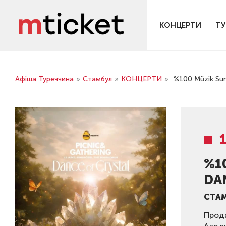
КОНЦЕРТИ
ТУ
Афіша Туреччина
»
Стамбул
»
КОНЦЕРТИ
»
%100 Müzik Sunar
%1
DA
СТА
Прода