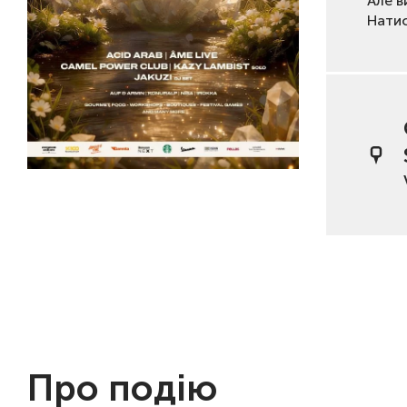
Але в
Нати
Про подію