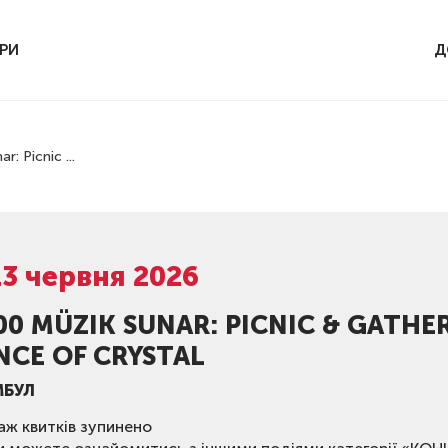
РИ
Д
: Picnic ...
13 червня 2026
00 MÜZIK SUNAR: PICNIC & GATHE
NCE OF CRYSTAL
МБУЛ
ж квитків зупинено