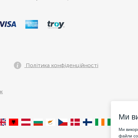
Політика конфіденційності
ж
Ми в
Ми викори
файли coo