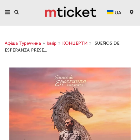
UA
Афіша Туреччина
»
Ізмір
»
КОНЦЕРТИ
»
SUEÑOS DE
ESPERANZA PRESE...