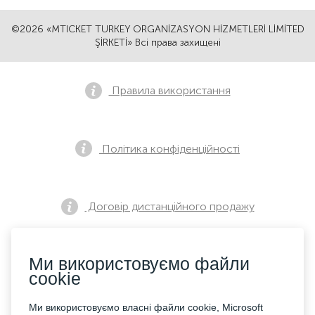
©2026 «MTICKET TURKEY ORGANİZASYON HİZMETLERİ LİMİTED
ŞİRKETİ» Всі права захищені
Правила використання
Політика конфіденційності
Договір дистанційного продажу
Ми використовуємо файли
Повідомлення про попередній продаж
cookie
Ми використовуємо власні файли cookie, Microsoft