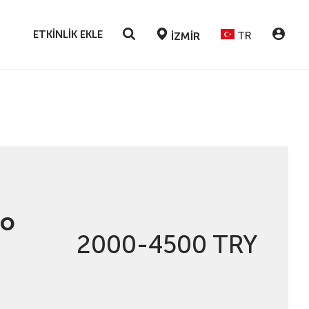
ETKINLIK EKLE
TR
İZMIR
VO
2000-4500 TRY