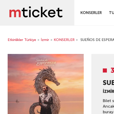
KONSERLER
TU
Etkinlikler Türkiye
»
İzmir
»
KONSERLER
»
SUEÑOS DE ESPERA
SU
İZMI
Bilet 
Ancak 
buray