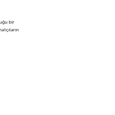
uğu bir
natçıların