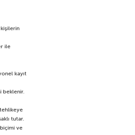
kişilerin
r ile
yonel kayıt
i beklenir.
tehlikeye
klı tutar.
 biçimi ve