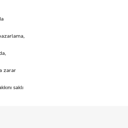
da
 pazarlama,
da,
a zarar
kını saklı