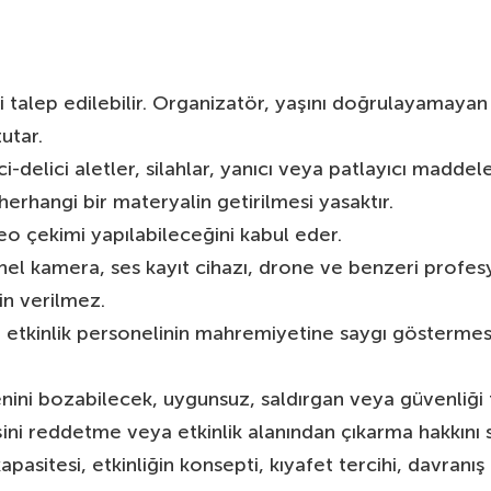
si talep edilebilir. Organizatör, yaşını doğrulayamayan 
tutar.
i-delici aletler, silahlar, yanıcı veya patlayıcı maddele
herhangi bir materyalin getirilmesi yasaktır.
deo çekimi yapılabileceğini kabul eder.
nel kamera, ses kayıt cihazı, drone ve benzeri profes
zin verilmez.
 ve etkinlik personelinin mahremiyetine saygı göstermes
nini bozabilecek, uygunsuz, saldırgan veya güvenliği 
şini reddetme veya etkinlik alanından çıkarma hakkını sa
 kapasitesi, etkinliğin konsepti, kıyafet tercihi, davranış