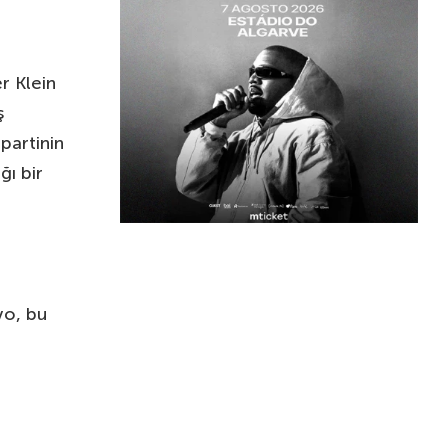
r Klein
ş
partinin
ğı bir
vo, bu