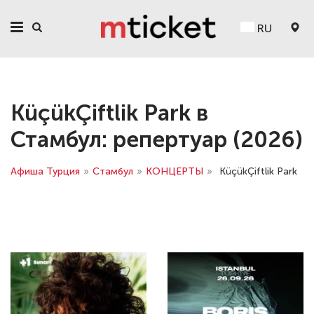
RU
KüçükÇiftlik Park в
Стамбул: репертуар (2026)
Афиша Турция
»
Стамбул
»
КОНЦЕРТЫ
»
KüçükÇiftlik Park