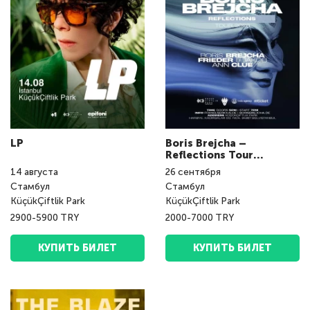
LP
Boris Brejcha –
Reflections Tour
(Istanbul)
14
августа
26
сентября
Стамбул
Стамбул
KüçükÇiftlik Park
KüçükÇiftlik Park
2900-5900 TRY
2000-7000 TRY
КУПИТЬ БИЛЕТ
КУПИТЬ БИЛЕТ