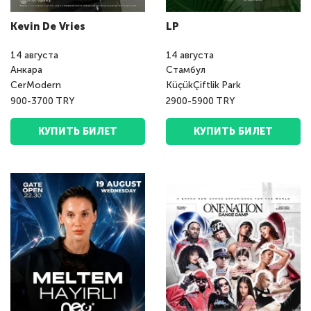
Kevin De Vries
LP
14
августа
14
августа
Анкара
Стамбул
CerModern
KüçükÇiftlik Park
900-3700 TRY
2900-5900 TRY
КУПИТЬ БИЛЕТ
КУПИТЬ БИЛЕТ