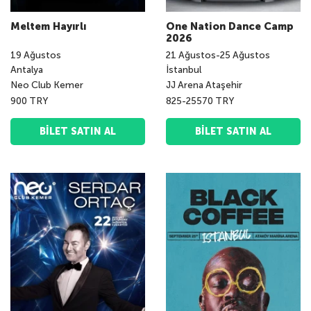
Meltem Hayırlı
One Nation Dance Camp
2026
19
Ağustos
21
Ağustos
-
25
Ağustos
Antalya
İstanbul
Neo Club Kemer
JJ Arena Ataşehir
900 TRY
825-25570 TRY
BILET SATIN AL
BILET SATIN AL