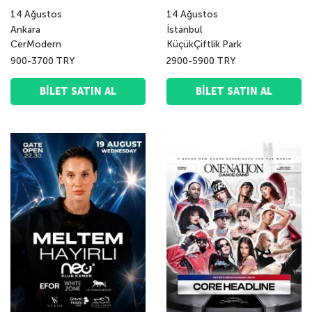
14
Ağustos
14
Ağustos
Ankara
İstanbul
CerModern
KüçükÇiftlik Park
900-3700 TRY
2900-5900 TRY
BILET SATIN AL
BILET SATIN AL