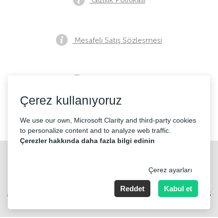
Mesafeli Satış Sözleşmesi
Ön Satış Bildirimi
Çerez kullanıyoruz
İletişim
We use our own, Microsoft Clarity and third-party cookies
to personalize content and to analyze web traffic.
Çerezler hakkında daha fazla bilgi edinin
Çerez ayarları
Reddet
Kabul et
Merkez Mahallesi Abide-i Hürriyet cd Sibel ap No 161 Kat 2 Daire 3
Şişli/İstanbul