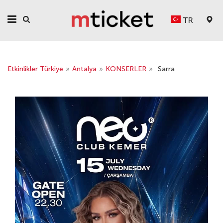
TR
Etkinlikler Türkiye
»
Antalya
»
KONSERLER
»
Sarra