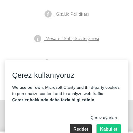
Gizlilik Politikası
Mesafeli Satış Sözleşmesi
Ön Satış Bildirimi
Çerez kullanıyoruz
İletişim
We use our own, Microsoft Clarity and third-party cookies
to personalize content and to analyze web traffic.
Çerezler hakkında daha fazla bilgi edinin
Çerez ayarları
Reddet
Kabul et
Merkez Mahallesi Abide-i Hürriyet cd Sibel ap No 161 Kat 2 Daire 3