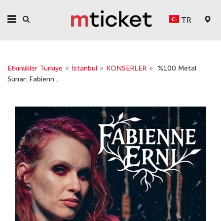
TR
Etkinlikler Türkiye
»
İstanbul
»
KONSERLER
»
%100 Metal
Sunar: Fabienn...