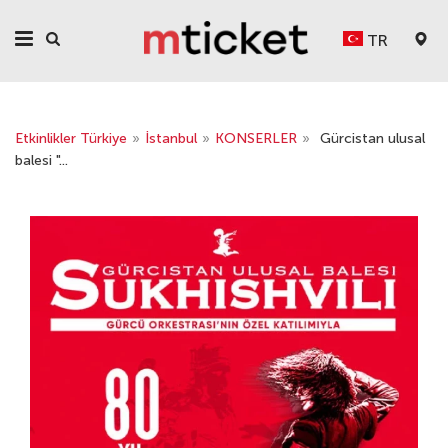
TR
Etkinlikler Türkiye
»
İstanbul
»
KONSERLER
»
Gürcistan ulusal
balesi "...