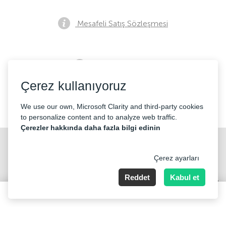
Mesafeli Satış Sözleşmesi
Ön Satış Bildirimi
Çerez kullanıyoruz
İletişim
We use our own, Microsoft Clarity and third-party cookies
to personalize content and to analyze web traffic.
Çerezler hakkında daha fazla bilgi edinin
Çerez ayarları
Reddet
Kabul et
Merkez Mahallesi Abide-i Hürriyet cd Sibel ap No 161 Kat 2 Daire 3
Şişli/İstanbul
6000-35000 TRY