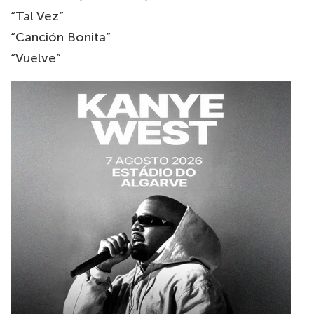
“Tal Vez”
“Canción Bonita”
“Vuelve”